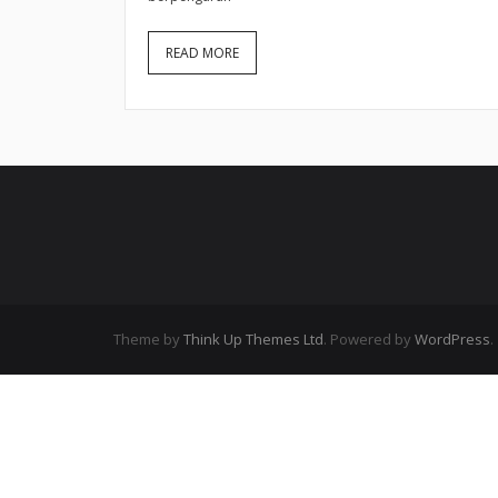
READ MORE
Theme by
Think Up Themes Ltd
. Powered by
WordPress
.