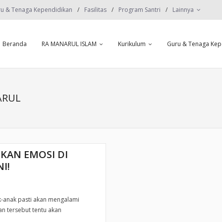
u & Tenaga Kependidikan
Fasilitas
Program Santri
Lainnya
Beranda
RA MANARUL ISLAM
Kurikulum
Guru & Tenaga Kep
ARUL
KAN EMOSI DI
I!
anak pasti akan mengalami
n tersebut tentu akan